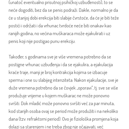
(unatoč eventualno prisutnoj psihičkoj uzbuđenosti), to se
neće dogoditi, bez da se penis podraži. Dakle, normalno je da
će u starijoj dobi erekcija biti slabije čvrstoće, da će je biti teže
postići i održati i da vrhunac tvrdoće neće biti onakav kao
ranijih godina, no većina muškaraca može ejakulirati i uz
penis koji nije postigao punu erekciju.
Također, s godinama sve je više vremena potrebno da se
postigne vrhunac uzbuđenja i da se ejakulira, a ejakulacija
kraće traje, manji je broj kontrakcija kojima se izbacuje
sperma i one su slabijeg intenziteta. Nakon ejakulacije, sve je
duže vremena potrebno da se čovjek „oporavi", tj. sve se više
produžuje vrijeme u kojem muškarac ne može ponovno
svršiti. Dok mladić može ponovno svršiti već za par minuta,
kod starijih osoba ovaj se period može produžiti i na nekoliko
dana (tzv. refraktorni period). Ovo je fiziološka promjena koja
dolazi sa starenjem i ne treba zbog nje očajavati, već