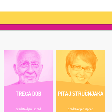
TREĆA DOB
PITAJ STRUČNJAKA
predstavljen ispred
predstavljen ispred