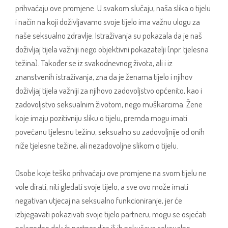
prihvaćaju ove promjene. U svakom slučaju, naša slika o tijelu
i način na koji doživljavamo svoje tijelo ima važnu ulogu za
naše seksualno zdravlje. Istraživanja su pokazala da je naš
doživljaj tijela važniji nego objektivni pokazatelji (npr. tjelesna
težina). Također se iz svakodnevnog života, ali i iz
znanstvenih istraživanja, zna da je ženama tijelo i njihov
doživljaj tijela važniji za njihovo zadovoljstvo općenito, kao i
zadovoljstvo seksualnim životom, nego muškarcima. Žene
koje imaju pozitivniju sliku o tijelu, premda mogu imati
povećanu tjelesnu težinu, seksualno su zadovoljnije od onih
niže tjelesne težine, ali nezadovoljne slikom o tijelu.
Osobe koje teško prihvaćaju ove promjene na svom tijelu ne
vole dirati, niti gledati svoje tijelo, a sve ovo može imati
negativan utjecaj na seksualno funkcioniranje, jer će
izbjegavati pokazivati svoje tijelo partneru, mogu se osjećati
nelagodno dok ih partner dira ili ih pokušava seksualno