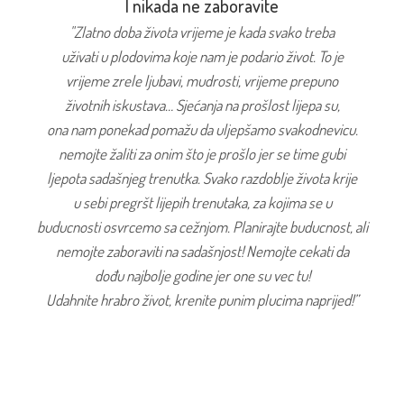
I nikada ne zaboravite
"Zlatno doba života vrijeme je kada svako treba
uživati u plodovima koje nam je podario život. To je
vrijeme zrele ljubavi, mudrosti, vrijeme prepuno
životnih iskustava… Sjećanja na prošlost lijepa su,
ona nam ponekad pomažu da uljepšamo svakodnevicu.
nemojte žaliti za onim što je prošlo jer se time gubi
ljepota sadašnjeg trenutka. Svako razdoblje života krije
u sebi pregršt lijepih trenutaka, za kojima se u
buducnosti osvrcemo sa cežnjom. Planirajte buducnost, ali
nemojte zaboraviti na sadašnjost! Nemojte cekati da
dođu najbolje godine jer one su vec tu!
Udahnite hrabro život, krenite punim plucima naprijed!”