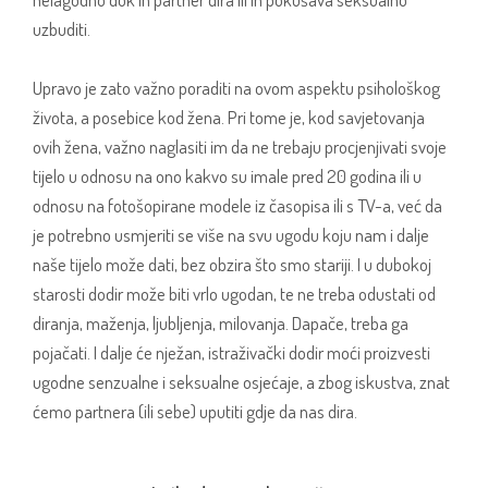
uzbuditi.
Upravo je zato važno poraditi na ovom aspektu psihološkog
života, a posebice kod žena. Pri tome je, kod savjetovanja
ovih žena, važno naglasiti im da ne trebaju procjenjivati svoje
tijelo u odnosu na ono kakvo su imale pred 20 godina ili u
odnosu na fotošopirane modele iz časopisa ili s TV-a, već da
je potrebno usmjeriti se više na svu ugodu koju nam i dalje
naše tijelo može dati, bez obzira što smo stariji. I u dubokoj
starosti dodir može biti vrlo ugodan, te ne treba odustati od
diranja, maženja, ljubljenja, milovanja. Dapače, treba ga
pojačati. I dalje će nježan, istraživački dodir moći proizvesti
ugodne senzualne i seksualne osjećaje, a zbog iskustva, znat
ćemo partnera (ili sebe) uputiti gdje da nas dira.