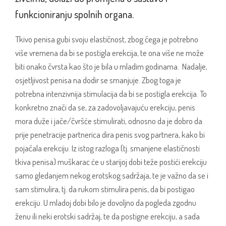
funkcioniranju spolnih organa.
Tkivo penisa gubi svoju elastičnost, zbog čega je potrebno
više vremena da bi se postigla erekcija, te ona više ne može
biti onako čvrsta kao što je bila u mladim godinama. Nadalje,
osjetljivost penisa na dodir se smanjuje. Zbog toga je
potrebna intenzivnija stimulacija da bi se postigla erekcija. To
konkretno znači da se, za zadovoljavajuću erekciju, penis
mora duže i jače/čvršće stimulirati, odnosno da je dobro da
prije penetracije partnerica dira penis svog partnera, kako bi
pojačala erekciju. Iz istog razloga (tj. smanjene elastičnosti
tkiva penisa) muškarac će u starijoj dobi teže postići erekciju
samo gledanjem nekog erotskog sadržaja, te je važno da se i
sam stimulira, tj. da rukom stimulira penis, da bi postigao
erekciju. U mladoj dobi bilo je dovoljno da pogleda zgodnu
ženu ili neki erotski sadržaj, te da postigne erekciju, a sada