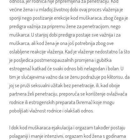
odnosa, jer rodnica nije pripremljena za penetraciju. Kod
većine žena i u mlađoj životnoj dobi ovaj proces vlaženja je
sporiji nego postizanje erekcije kod muškaraca, zbog čega je
predigra važnija za pripremu žene za penetracijom, nego
muškarca. U starijoj dobi predigra postaje sve važnija i za
muškarca, ali kod žena je ona još potrebnija zbog ove
oslabljene reakcije vlaženja. Kad je vlaženje nedostatno (a što
je posljedica postmenopauzalnih promjena i gubitka
estrogena) katkad će svaki odnos biti nelagodan i bolan. U
tim je slučajevima važno da se ženu podražuje po klitorisu, da
joj se pruži seksualni užitak bez penetracije, ili, kad oboje
partnera želi penetraciju, preporuča se korištenje ovlaživača
rodnice ili estrogenskih preparata (krema) koje mogu
poboljšati vlažnost rodnice i olakšati odnos.
I dok kod muškaraca ejakulacija i orgazam također postaju
polaganiji i manje intenzivni, orgazam kod žena s godinama