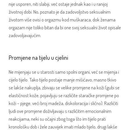
nije usporen, niti slabiji, već ostaje jednak kao i u ranijoj
životnoj dobi. No, poznato je da zadovoljstvo seksualnim
životom više ovisi o orgazmu kod muškaraca, dok ženama
orgazam nije toliko bitan da bi one svoj seksualni život opisale
zadovoljavajućim.
Promjene na tijelu u cjelini
Ne mijenjaju se u starosti samo spolni organi, već se mijenja i
cijelo tijelo. Tako tijelo postaje manje mišićavo, masno tkivo
se lakše nakuplja, zbivaju se velike promjene na koži (gubi se
elastičnost kože, pojavljuju se različite staračke promjene po
koži – pjege, veći broj madeža, diskoloracija i slično). Različiti
ljudi ove promjene doživljavaju s različitim emocionalnim
reakcijama, neki su očajni zbog toga što im tijelo prati
kronološku dob i žele zauvijek imati mlado tijelo, drugi lakše