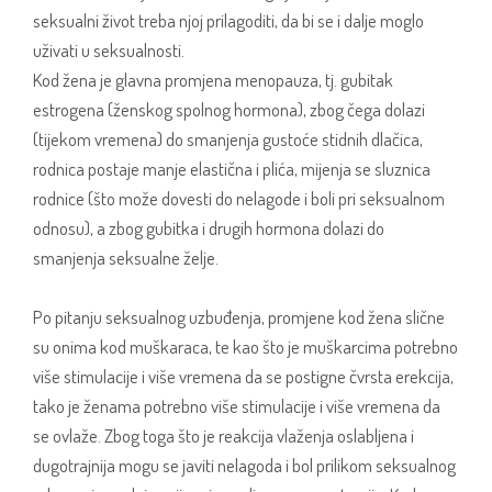
seksualni život treba njoj prilagoditi, da bi se i dalje moglo
uživati u seksualnosti.
Kod žena je glavna promjena menopauza, tj. gubitak
estrogena (ženskog spolnog hormona), zbog čega dolazi
(tijekom vremena) do smanjenja gustoće stidnih dlačica,
rodnica postaje manje elastična i plića, mijenja se sluznica
rodnice (što može dovesti do nelagode i boli pri seksualnom
odnosu), a zbog gubitka i drugih hormona dolazi do
smanjenja seksualne želje.
Po pitanju seksualnog uzbuđenja, promjene kod žena slične
su onima kod muškaraca, te kao što je muškarcima potrebno
više stimulacije i više vremena da se postigne čvrsta erekcija,
tako je ženama potrebno više stimulacije i više vremena da
se ovlaže. Zbog toga što je reakcija vlaženja oslabljena i
dugotrajnija mogu se javiti nelagoda i bol prilikom seksualnog