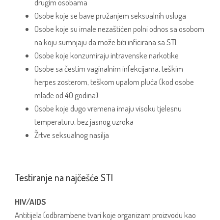
drugim osobama
Osobe koje se bave pružanjem seksualnih usluga
Osobe koje su imale nezaštićen polni odnos sa osobom
na koju sumnjaju da može biti inficirana sa STI
Osobe koje konzumiraju intravenske narkotike
Osobe sa čestim vaginalnim infekcijama, teškim
herpes zosterom, teškom upalom pluća (kod osobe
mlađe od 40 godina)
Osobe koje dugo vremena imaju visoku tjelesnu
temperaturu, bez jasnog uzroka
Žrtve seksualnog nasilja
Testiranje na najčešće STI
HIV/AIDS
Antitijela (odbrambene tvari koje organizam proizvodu kao