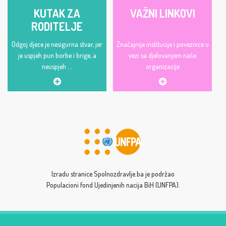
KUTAK ZA
VAŽNI LINKOVI
RODITELJE
Odgoj djece je nesigurna stvar, jer
Značajnije institucije i poveznice u
je uspjeh pun borbe i brige, a
vezi sa djelovanjem naše
neuspjeh ...
organizacije
Izradu stranice Spolnozdravlje.ba je podržao
Populacioni fond Ujedinjenih nacija BiH (UNFPA).