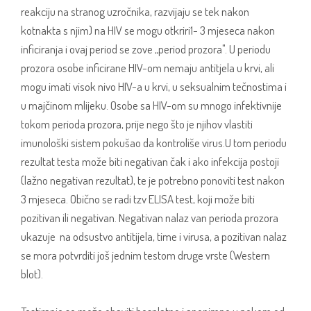
reakciju na stranog uzročnika, razvijaju se tek nakon
kotnakta s njim) na HIV se mogu otkriri1- 3 mjeseca nakon
inficiranja i ovaj period se zove „period prozora". U periodu
prozora osobe inficirane HIV-om nemaju antitjela u krvi, ali
mogu imati visok nivo HIV-a u krvi, u seksualnim tečnostima i
u majčinom mlijeku. Osobe sa HIV-om su mnogo infektivnije
tokom perioda prozora, prije nego što je njihov vlastiti
imunološki sistem pokušao da kontroliše virus.U tom periodu
rezultat testa može biti negativan čak i ako infekcija postoji
(lažno negativan rezultat), te je potrebno ponoviti test nakon
3 mjeseca. Obično se radi tzv ELISA test, koji može biti
pozitivan ili negativan. Negativan nalaz van perioda prozora
ukazuje na odsustvo antitijela, time i virusa, a pozitivan nalaz
se mora potvrditi još jednim testom druge vrste (Western
blot).