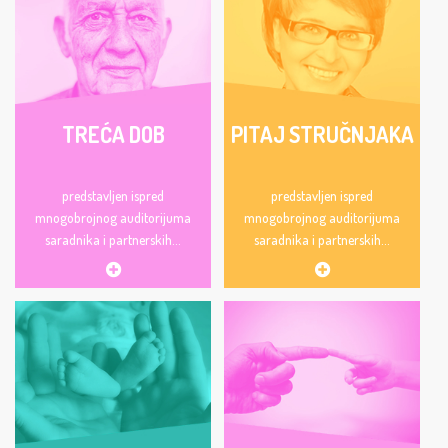
TREĆA DOB
PITAJ STRUČNJAKA
predstavljen ispred
predstavljen ispred
mnogobrojnog auditorijuma
mnogobrojnog auditorijuma
saradnika i partnerskih...
saradnika i partnerskih...