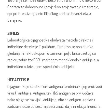
Testiranje se može obaviti besplatno i anonimno u nekom od
Centara za dobrovoljno i povjerljivo savjetovanje i testiranje,
npr pri Infektivnoj klinici Kliničkog centra Univerziteta u
Sarajevu.
SIFILIS
Laboratorijska dijagnostika obuhvata metode direktne i
indirektne detekcije T. pallidum. Direktno se ona otkriva
gledanjem mikroskopom u tamnom polju brisa uzetog sa
ranice, zatim tzv PCR i metodom monoklonalnih antitijela, a
indirektno otkrivanjem specifičnih antitijela.
HEPATITIS B
Dijagnostikuje se otkrićem antigena (proteina kojeg proizvodi
virus) i antitijela. Antigen, tzv HbS antigen se prvi uočava,
nako njega se razvijaju antitijela. Ako se antigen u nalazu
zadržava duže od šest mjeseci, znači da je infekcija hronična.