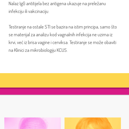
Nalaz IgG antitijela bez antigena ukazuje na preležanu
infekciju ili vakcinaciju.
Testiranje na ostale STI se bazira na istim principa, samo što
se materijal za analizu kod vagnalnih infekcija ne uzima iz
krvi, već iz brisa vagine i cerviksa. Testiranje se može obaviti
na Klinici za mikrobiologiju KCUS.