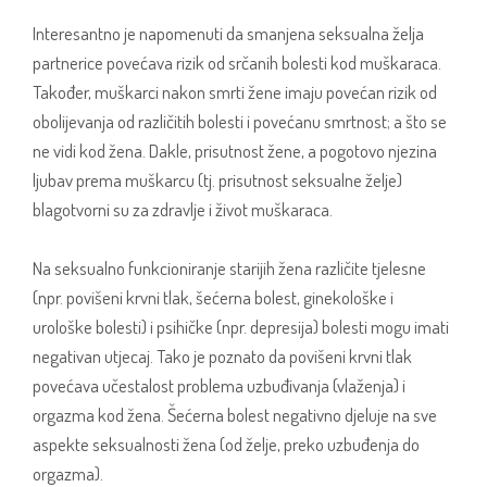
Interesantno je napomenuti da smanjena seksualna želja
partnerice povećava rizik od srčanih bolesti kod muškaraca.
Također, muškarci nakon smrti žene imaju povećan rizik od
obolijevanja od različitih bolesti i povećanu smrtnost; a što se
ne vidi kod žena. Dakle, prisutnost žene, a pogotovo njezina
ljubav prema muškarcu (tj. prisutnost seksualne želje)
blagotvorni su za zdravlje i život muškaraca.
Na seksualno funkcioniranje starijih žena različite tjelesne
(npr. povišeni krvni tlak, šećerna bolest, ginekološke i
urološke bolesti) i psihičke (npr. depresija) bolesti mogu imati
negativan utjecaj. Tako je poznato da povišeni krvni tlak
povećava učestalost problema uzbuđivanja (vlaženja) i
orgazma kod žena. Šećerna bolest negativno djeluje na sve
aspekte seksualnosti žena (od želje, preko uzbuđenja do
orgazma).