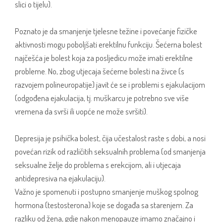
slici o tijelu).
Poznato je da smanjenje tjelesne težine i povećanje fizičke
aktivnosti mogu poboljšati erektilnu funkciju. Šećerna bolest
najčešća je bolest koja za posljedicu može imati erektilne
probleme. No, zbog utjecaja šećerne bolesti na živce (s
razvojem polineuropatije) javit će se i problemi s ejakulacijom
(odgođena ejakulacija, tj. muškarcu je potrebno sve više
vremena da svrši ili uopće ne može svršiti).
Depresija je psihička bolest, čija učestalost raste s dobi, a nosi
povećan rizik od različitih seksualnih problema (od smanjenja
seksualne želje do problema s erekcijom, ali i utjecaja
antidepresiva na ejakulaciju).
Važno je spomenuti i postupno smanjenje muškog spolnog
hormona (testosterona) koje se događa sa starenjem. Za
razliku od žena, gdje nakon menopauze imamo značajno i