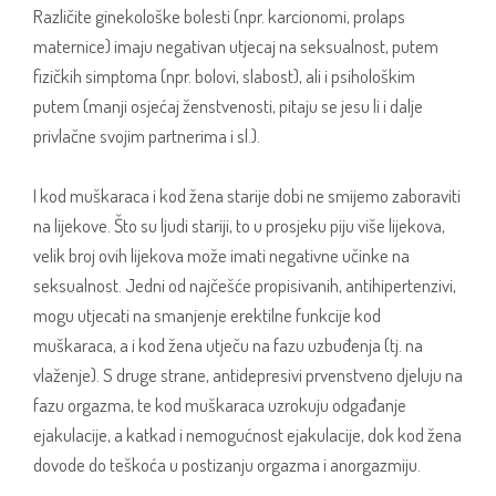
Različite ginekološke bolesti (npr. karcionomi, prolaps
maternice) imaju negativan utjecaj na seksualnost, putem
fizičkih simptoma (npr. bolovi, slabost), ali i psihološkim
putem (manji osjećaj ženstvenosti, pitaju se jesu li i dalje
privlačne svojim partnerima i sl.).
I kod muškaraca i kod žena starije dobi ne smijemo zaboraviti
na lijekove. Što su ljudi stariji, to u prosjeku piju više lijekova,
velik broj ovih lijekova može imati negativne učinke na
seksualnost. Jedni od najčešće propisivanih, antihipertenzivi,
mogu utjecati na smanjenje erektilne funkcije kod
muškaraca, a i kod žena utječu na fazu uzbuđenja (tj. na
vlaženje). S druge strane, antidepresivi prvenstveno djeluju na
fazu orgazma, te kod muškaraca uzrokuju odgađanje
ejakulacije, a katkad i nemogućnost ejakulacije, dok kod žena
dovode do teškoća u postizanju orgazma i anorgazmiju.