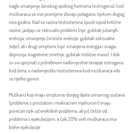
naglo smanjenje ženskog spolnog hormona (estrogena), kod
muškaraca se ove promjene zbivaju polagano, tijekom dugog
niza godina. Kad se razina testosterona spusti ispod kritične
razine, javljaju se seksualni problemi (npr. gubitak jutarnjih
erekcija, smanjenje čvrstoće erekcije, gubitak seksualne
želje), ali i drugi simptomi (npr. smanjena energija i snaga,
depresija, kognitivne smetnje, gubitak mišićne mase). I dok
su svi upoznati s potrebnom nadomjestne terapije estrogena
kod žena, o nadomjestku testosterona kod muškaraca vrlo
se rijetko govori.
Muškarci koji imaju simptome donjeg dijela urinarnog sustava
(probleme s prostatom i mokraćnim mjehurom) imaju
povećan rizik od erektilnih problema, ali još češće od
problema s ejakulacijom, a čak 20% ovih muškaraca ima
bolne ejakulacije.