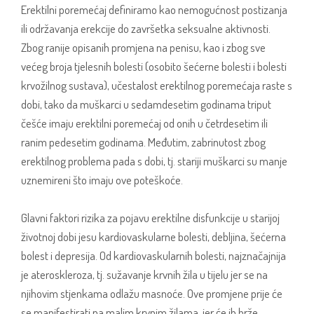
Erektilni poremećaj definiramo kao nemogućnost postizanja
ili održavanja erekcije do završetka seksualne aktivnosti.
Zbog ranije opisanih promjena na penisu, kao i zbog sve
većeg broja tjelesnih bolesti (osobito šećerne bolesti i bolesti
krvožilnog sustava), učestalost erektilnog poremećaja raste s
dobi, tako da muškarci u sedamdesetim godinama triput
češće imaju erektilni poremećaj od onih u četrdesetim ili
ranim pedesetim godinama. Međutim, zabrinutost zbog
erektilnog problema pada s dobi, tj. stariji muškarci su manje
uznemireni što imaju ove poteškoće.
Glavni faktori rizika za pojavu erektilne disfunkcije u starijoj
životnoj dobi jesu kardiovaskularne bolesti, debljina, šećerna
bolest i depresija. Od kardiovaskularnih bolesti, najznačajnija
je ateroskleroza, tj. sužavanje krvnih žila u tijelu jer se na
njihovim stjenkama odlažu masnoće. Ove promjene prije će
se manifestirati na malim krvnim žilama, jer će ih brže