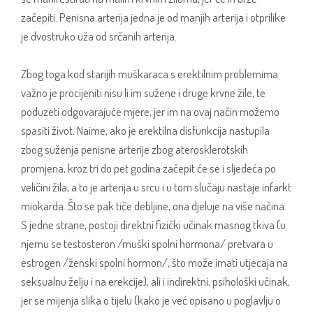
začepiti. Penisna arterija jedna je od manjih arterija i otprilike
je dvostruko uža od srčanih arterija.
Zbog toga kod starijih muškaraca s erektilnim problemima
važno je procijeniti nisu li im sužene i druge krvne žile, te
poduzeti odgovarajuće mjere, jer im na ovaj način možemo
spasiti život. Naime, ako je erektilna disfunkcija nastupila
zbog suženja penisne arterije zbog aterosklerotskih
promjena, kroz tri do pet godina začepit će se i sljedeća po
veličini žila, a to je arterija u srcu i u tom slučaju nastaje infarkt
miokarda. Što se pak tiče debljine, ona djeluje na više načina.
S jedne strane, postoji direktni fizički učinak masnog tkiva (u
njemu se testosteron /muški spolni hormona/ pretvara u
estrogen /ženski spolni hormon/, što može imati utjecaja na
seksualnu želju i na erekcije), ali i indirektni, psihološki učinak,
jer se mijenja slika o tijelu (kako je već opisano u poglavlju o